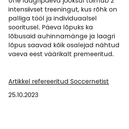
Ühe laagripäeva jooksul toimub 2
intensiivset treeningut, kus rõhk on
palliga tööl ja individuaalsel
sooritusel. Päeva lõpuks ka
lõbusaid auhinnamänge ja laagri
lõpus saavad kõik osalejad nähtud
vaeva eest väärikalt premeeritud.
Artikkel refereeritud Soccernetist
25.10.2023