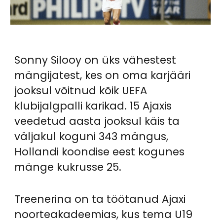
Sonny Silooy on üks vähestest
mängijatest, kes on oma karjääri
jooksul võitnud kõik UEFA
klubijalgpalli karikad. 15 Ajaxis
veedetud aasta jooksul käis ta
väljakul koguni 343 mängus,
Hollandi koondise eest kogunes
mänge kukrusse 25.
Treenerina on ta töötanud Ajaxi
noorteakadeemias, kus tema U19