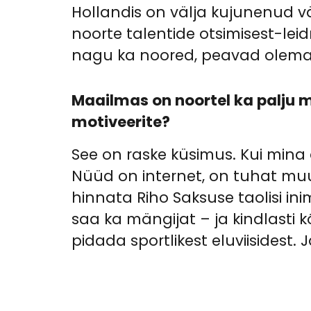
Hollandis on välja kujunenud väg
noorte talentide otsimisest-leid
nagu ka noored, peavad olema 
Maailmas on noortel ka palju m
motiveerite?
See on raske küsimus. Kui mina 
Nüüd on internet, on tuhat muud a
hinnata Riho Saksuse taolisi ini
saa ka mängijat – ja kindlasti k
pidada sportlikest eluviisidest. 