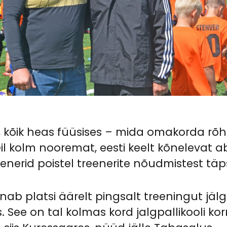
m, kõik heas füüsises – mida omakorda rõh
kolm nooremat, eesti keelt kõnelevat abit
eenerid poistel treenerite nõudmistest täp
sõnab platsi äärelt pingsalt treeningut jäl
tis. See on tal kolmas kord jalgpallikooli