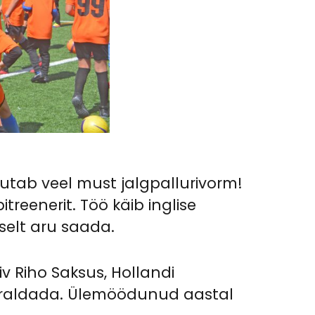
utab veel must jalgpallurivorm!
reenerit. Töö käib inglise
selt aru saada.
giv Riho Saksus, Hollandi
 korraldada. Ülemöödunud aastal