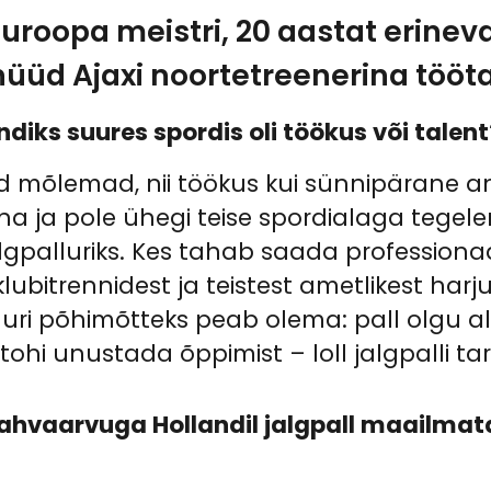
Euroopa meistri, 20 aastat erine
üüd Ajaxi noortetreenerina tööt
diks suures spordis oli töökus või talent
ed mõlemad, nii töökus kui sünnipärane a
ena ja pole ühegi teise spordialaga tege
palluriks. Kes tahab saada professionaal
 klubitrennidest ja teistest ametlikest h
luri põhimõtteks peab olema: pall olgu ala
ei tohi unustada õppimist – loll jalgpalli ta
 rahvaarvuga Hollandil jalgpall maailma