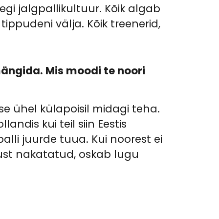
gi jalgpallikultuur. Kõik algab
ippudeni välja. Kõik treenerid,
mängida. Mis moodi te noori
se ühel külapoisil midagi teha.
ndis kui teil siin Eestis
lli juurde tuua. Kui noorest ei
ikust nakatatud, oskab lugu