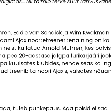
älgimas… Nii toimib terve suur rahvusvahel
ühren, Eddie van Schaick ja Wim Kwakman
rdami Ajax noortetreeneritena ning on ka i
eist kullatud Arnold Mühren, kes pälvis me
a pea 20-aastase jalgpallurikarjääri jo
pa kuulsates klubides, nende seas ka Ing
d treenib ta noori Ajaxis, väisates nõuan
ataga, tuleb puhkepaus. Aga poisid ei sa