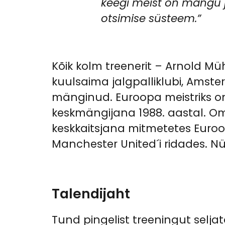
keegi meist on mängu j
otsimise süsteem.”
Kõik kolm treenerit – Arnold M
kuulsaima jalgpalliklubi, Amste
mänginud. Euroopa meistriks on n
keskmängijana 1988. aastal. Om
keskkaitsjana mitmetetes Euroo
Manchester United´i ridades. Nüü
Talendijaht
Tund pingelist treeningut selj