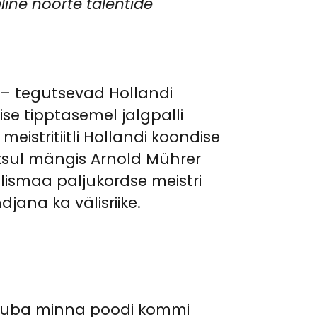
ine noorte talentide
 – tegutsevad Hollandi
se tipptasemel jalgpalli
istritiitli Hollandi koondise
oksul mängis Arnold Mührer
lismaa paljukordse meistri
djana ka välisriike.
a luba minna poodi kommi