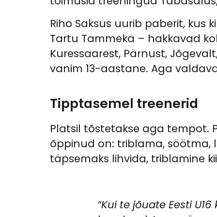
toimusid treeningud Tabasalus, 
Riho Saksus uurib paberit, kus k
Tartu Tammeka – hakkavad kohe
Kuressaarest, Pärnust, Jõgevalt, 
vanim 13-aastane. Aga valdava
Tipptasemel treenerid
Platsil tõstetakse aga tempot. 
õppinud on: triblama, söötma, 
täpsemaks lihvida, triblamine k
“Kui te jõuate Eesti U16