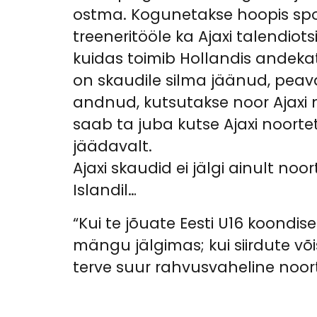
ostma. Kogunetakse hoopis spo
treeneritööle ka Ajaxi talendiot
kuidas toimib Hollandis andeka
on skaudile silma jäänud, peava
andnud, kutsutakse noor Ajaxi n
saab ta juba kutse Ajaxi noort
jäädavalt.
Ajaxi skaudid ei jälgi ainult no
Islandil…
“Kui te jõuate Eesti U16 koondise
mängu jälgimas; kui siirdute võ
terve suur rahvusvaheline noor