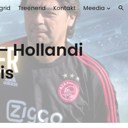
grid
Treenerid
Kontakt
Meedia
ion
 – Hollandi
is