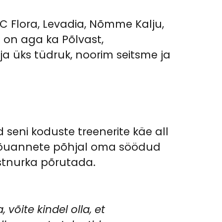
 FC Flora, Levadia, Nõmme Kalju,
on aga ka Põlvast,
 ja üks tüdruk, noorim seitsme ja
 seni koduste treenerite käe all
e nõuannete põhjal oma söödud
istnurka põrutada.
 võite kindel olla, et