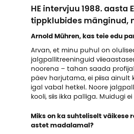
HE intervjuu 1988. aasta 
tippklubides mänginud, n
Arnold Mühren, kas teie edu pan
Arvan, et minu puhul on olulis
jalgpallitreeninguid viieaastas
noorena – tahan saada profijalg
päev harjutama, ei piisa ainult
igal vabal hetkel. Noore jalgpal
kooli, siis ikka palliga. Muidugi 
Miks on ka suhteliselt väikese
astet madalamal?