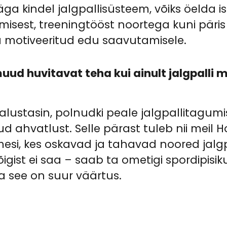
a kindel jalgpallisüsteem, võiks öelda ise
misest, treeningtööst noortega kuni päris t
motiveeritud edu saavutamisele.
uud huvitavat teha kui ainult jalgpalli 
alustasin, polnudki peale jalgpallitagumi
hvatlust. Selle pärast tuleb nii meil Holla
mesi, kes oskavad ja tahavad noored jalgpa
õigist ei saa – saab ta ometigi spordipis
Ja see on suur väärtus.