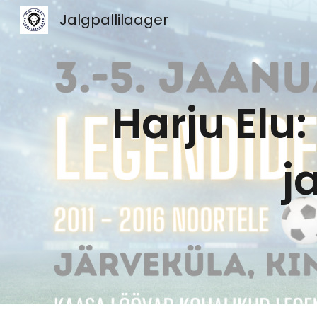
Jalgpallilaager
Sk
Harju Elu:
j