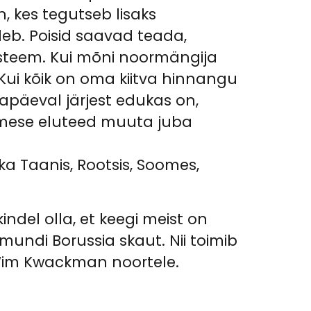
 kes tegutseb lisaks
eleb. Poisid saavad teada,
üsteem. Kui mõni noormängija
 Kui kõik on oma kiitva hinnangu
apäeval järjest edukas on,
nimese eluteed muuta juba
 ka Taanis, Rootsis, Soomes,
kindel olla, et keegi meist on
mundi Borussia skaut. Nii toimib
 Wim Kwackman noortele.