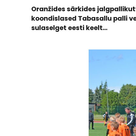
Oranžides särkides jalgpallikut
koondislased Tabasallu palli v
sulaselget eesti keelt…