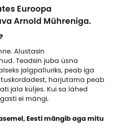
vates Euroopa
ava Arnold Mühreniga.
?
nne. Alustasin
lenud. Teadsin juba üsna
seks jalgpalluriks, peab iga
arjutuskordadest, harjutama peab
ti jala küljes. Kui sa lähed
rgasti ei mängi.
tasemel, Eesti mängib aga mitu