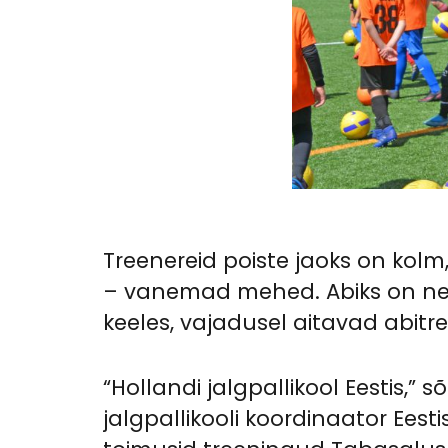
Treenereid poiste jaoks on kol
– vanemad mehed. Abiks on neil 
keeles, vajadusel aitavad abitr
“Hollandi jalgpallikool Eestis,” 
jalgpallikooli koordinaator Ees