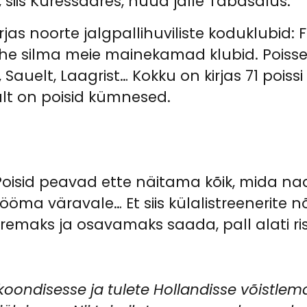
siis Kuressaares, nüüd jälle Tabasalus.
irjas noorte jalgpallihuviliste koduklubid:
 silma meie mainekamad klubid. Poisse 
Sauelt, Laagrist… Kokku on kirjas 71 poissi
lt on poisid kümnesed.
Poisid peavad ette näitama kõik, mida nad
lööma väravale… Et siis külalistreenerit
iiremaks ja osavamaks saada, pall alati r
 koondisesse ja tulete Hollandisse võistlema,