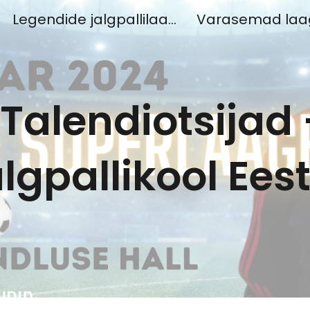
Legendide jalgpallilaager
Varasemad laa
ip to main content
Skip to navigat
 Talendiotsijad
algpallikool Eest