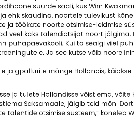
rdihoone suurde saali, kus Wim Kwakman,
sija ehk skaudina, noortele tulevikust kõn
te ja töökate noorte otsimise-leidmise s
d veel kaks talendiotsijat noort jälgima.
n pühapäevakooli. Kui ta sealgi viiel püh
etreeningutele. Ja see kutse võib noore i
orte jalgpallurite mänge Hollandis, käiakse
sse ja tulete Hollandisse võistlema, võite 
istlema Saksamaale, jälgib teid mõni Dort
te talentide otsimise süsteem,” kõneleb